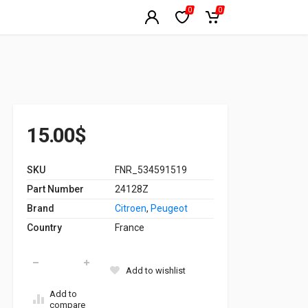
0
0
15.00
$
SKU
FNR_534591519
Part Number
24128Z
Brand
Citroen
,
Peugeot
Country
France
Brake Pad Set Klaxcar 24733z quantity
Add to wishlist
Add to
compare