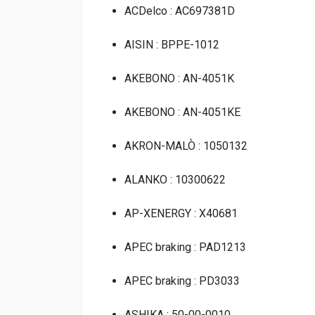
ACDelco : AC697381D
AISIN : BPPE-1012
AKEBONO : AN-4051K
AKEBONO : AN-4051KE
AKRON-MALÒ : 1050132
ALANKO : 10300622
AP-XENERGY : X40681
APEC braking : PAD1213
APEC braking : PD3033
ASHIKA : 50-00-0010