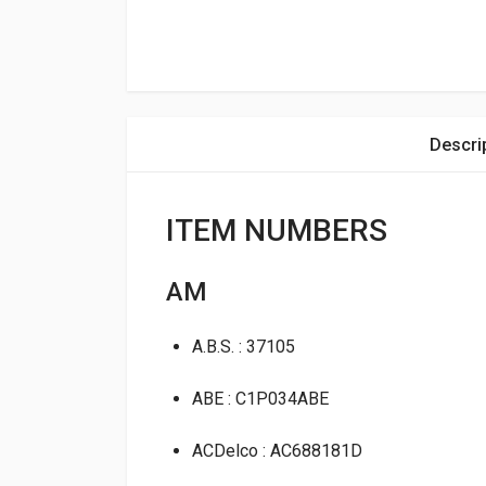
Descri
ITEM NUMBERS
AM
A.B.S. : 37105
ABE : C1P034ABE
ACDelco : AC688181D